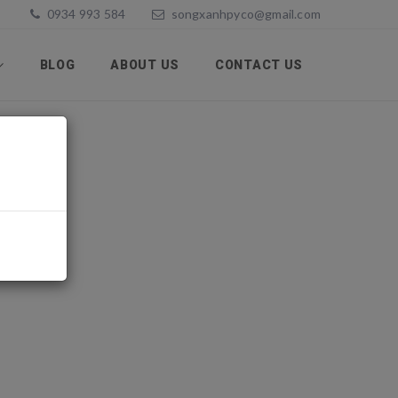
0934 993 584
songxanhpyco@gmail.com
BLOG
ABOUT US
CONTACT US