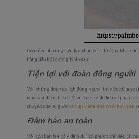
Có nhiều phương tiện lựa chọn để đi từ Quy Nhơn đến 
hàng đầu bởi những lý do sau:
Tiện lợi với đoàn đông người
Với những đoàn du lịch đông người thì việc kiểm soá
mùa cao điểm du lịch. Việc thuê xe du lịch sẽ phần nà
chuyển qua lại giữa
các địa điểm du lịch ở Phú Yên
sẽ
Đảm bảo an toàn
Với các bạn trẻ có ý định du lịch phượt thì việc di 