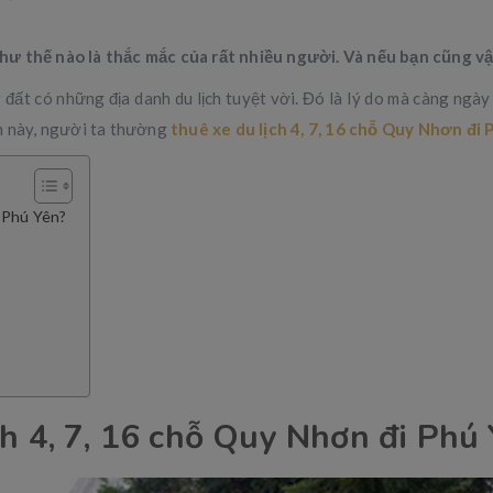
ư thế nào là thắc mắc của rất nhiều người. Và nếu bạn cũng vậy 
 đất có những địa danh du lịch tuyệt vời. Đó là lý do mà càng ngà
ểm này, người ta thường
thuê xe du lịch 4, 7, 16 chỗ Quy Nhơn đi
i Phú Yên?
ch 4, 7, 16 chỗ Quy Nhơn đi Phú