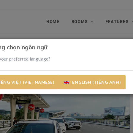
HOME
ROOMS
FEATURES
òng chọn ngôn ngữ
your preferred language?
IÊNG VIỆT (VIETNAMESE)
ENGLISH (TIẾNG ANH)