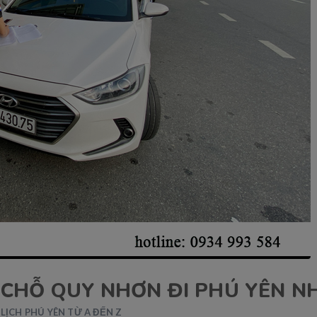
16 CHỖ QUY NHƠN ĐI PHÚ YÊN 
LỊCH PHÚ YÊN TỪ A ĐẾN Z