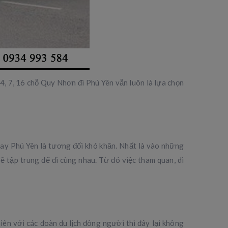
4, 7, 16 chỗ Quy Nhơn đi Phú Yên vẫn luôn là lựa chọn
hay Phú Yên là tương đối khó khăn. Nhất là vào những
sẽ tập trung để đi cùng nhau. Từ đó việc tham quan, di
iên với các đoàn du lịch đông người thì đây lại không