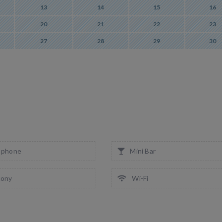
13
14
15
16
20
21
22
23
27
28
29
30
 phone
Mini Bar
cony
Wi-Fi