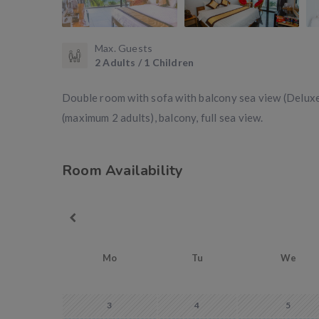
Max. Guests
2 Adults / 1 Children
Double room with sofa with balcony sea view (Deluxe
(maximum 2 adults), balcony, full sea view.
Room Availability
Mo
Tu
We
3
4
5