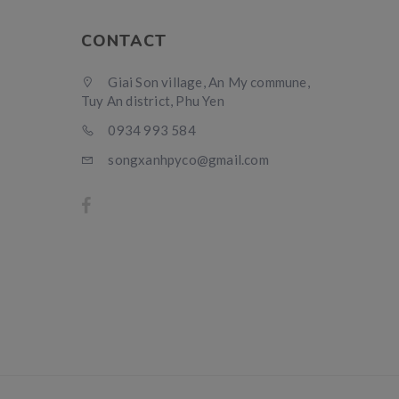
CONTACT
Giai Son village, An My commune,
Tuy An district, Phu Yen
0934 993 584
songxanhpyco@gmail.com