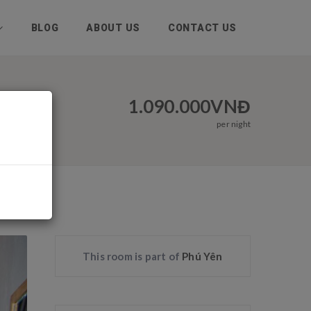
BLOG
ABOUT US
CONTACT US
1.090.000
VNĐ
per night
This room is part of
Phú Yên