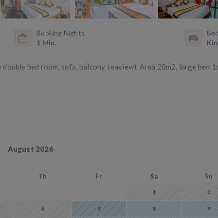
Booking Nights
Bed
1 Min.
Kin
 double bed room, sofa, balcony seaview). Area 28m2, large bed 
August 2026
Th
Fr
Sa
Su
1
2
6
7
8
9