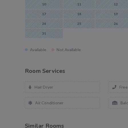
10
11
12
17
18
19
24
25
26
31
Available
Not Available
Room Services
Hair Dryer
Free
Air Conditioner
Bal
Similar Rooms