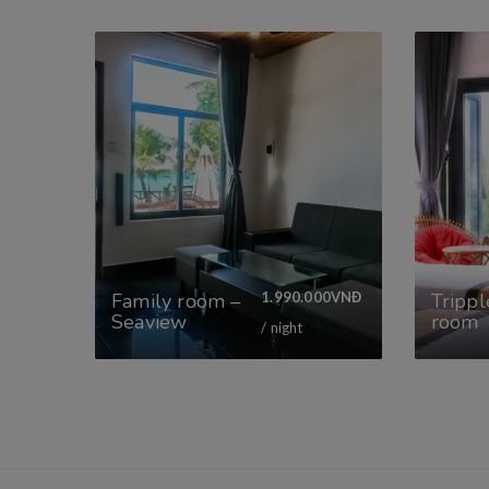
Family room –
1.990.000
VNĐ
Trippl
Seaview
room
/ night