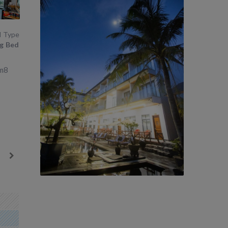
 Type
g Bed
1m8