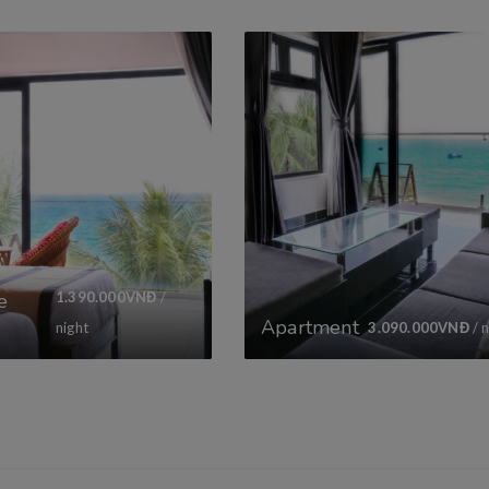
e
1.390.000
VNĐ
/
Apartment
night
3.090.000
VNĐ
/ n