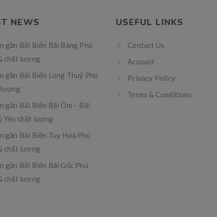
ST NEWS
USEFUL LINKS
n gần Bãi Biển Bãi Bàng Phú
Contact Us
& chất lượng
Account
n gần Bãi Biển Long Thuỷ Phú
Privacy Policy
 lượng
Terms & Conditions
n gần Bãi Biển Bãi Ôm – Bãi
 Yên chất lượng
n gần Bãi Biển Tuy Hoà Phú
& chất lượng
n gần Bãi Biển Bãi Gốc Phú
& chất lượng