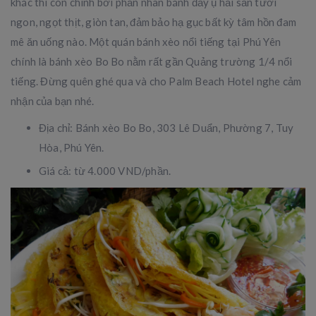
khác thì còn chính bởi phần nhân bánh đầy ụ hải sản tươi
ngon, ngọt thịt, giòn tan, đảm bảo hạ gục bất kỳ tâm hồn đam
mê ăn uống nào. Một quán bánh xèo nổi tiếng tại Phú Yên
chính là bánh xèo Bo Bo nằm rất gần Quảng trường 1/4 nổi
tiếng. Đừng quên ghé qua và cho Palm Beach Hotel nghe cảm
nhận của bạn nhé.
Địa chỉ: Bánh xèo Bo Bo, 303 Lê Duẩn, Phường 7, Tuy
Hòa, Phú Yên.
Giá cả: từ 4.000 VND/phần.