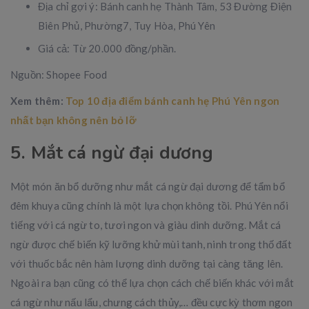
Địa chỉ gợi ý: Bánh canh hẹ Thành Tâm, 53 Đường Điện
Biên Phủ, Phường7, Tuy Hòa, Phú Yên
Giá cả: Từ 20.000 đồng/phần.
Nguồn: Shopee Food
Xem thêm:
Top 10 địa điểm bánh canh hẹ Phú Yên ngon
nhất bạn không nên bỏ lỡ
5. Mắt cá ngừ đại dương
Một món ăn bổ dưỡng như mắt cá ngừ đại dương để tẩm bổ
đêm khuya cũng chính là một lựa chọn không tồi. Phú Yên nổi
tiếng với cá ngừ to, tươi ngon và giàu dinh dưỡng. Mắt cá
ngừ được chế biến kỹ lưỡng khử mùi tanh, ninh trong thố đất
với thuốc bắc nên hàm lượng dinh dưỡng tại càng tăng lên.
Ngoài ra bạn cũng có thể lựa chọn cách chế biến khác với mắt
cá ngừ như nấu lẩu, chưng cách thủy,… đều cực kỳ thơm ngon