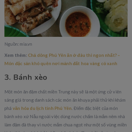
Nguồn: mia.vn
Xem thêm:
Chả dông Phú Yên ăn ở đâu thì ngon nhất? –
Món đặc sản khó quên nơi mảnh đất hoa vàng cỏ xanh
3. Bánh xèo
Một món ăn đậm chất miền Trung này sẽ là một ứng cử viên
sáng giá trong danh sách các món ăn khuya phải thử khi khám
phá
văn hóa du lịch tỉnh Phú Yên
. Điểm đặc biệt của món
bánh xèo xứ Nẫu ngoài việc dùng nước chấm là mắm nêm nhà
làm đậm đà thay vì nước mắm chua ngọt như một số vùng miền