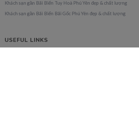
Khách sạn gần Bãi Biển Tuy Hoà Phú Yên đẹp & chất lượng
Khách sạn gần Bãi Biển Bãi Gốc Phú Yên đẹp & chất lượng
USEFUL LINKS
Contact Us
Account
Privacy Policy
Terms & Conditions
CONTACT
Giai Son village, An My commune, Tuy An district, Phu
Yen