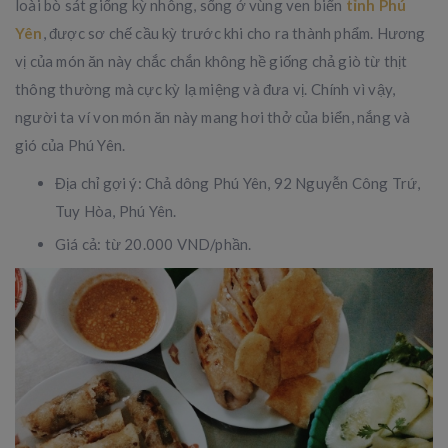
loài bò sát giống kỳ nhông, sống ở vùng ven biển
tỉnh Phú
Yên
, được sơ chế cầu kỳ trước khi cho ra thành phẩm. Hương
vị của món ăn này chắc chắn không hề giống chả giò từ thịt
thông thường mà cực kỳ lạ miệng và đưa vị. Chính vì vậy,
người ta ví von món ăn này mang hơi thở của biển, nắng và
gió của Phú Yên.
Địa chỉ gợi ý: Chả dông Phú Yên, 92 Nguyễn Công Trứ,
Tuy Hòa, Phú Yên.
Giá cả: từ 20.000 VND/phần.