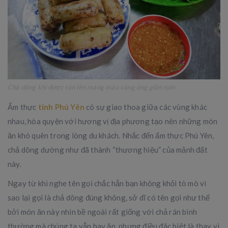
Chả dông khi được rán lên mang màu vàng óng giòn rụm
Ẩm thực
tỉnh Phú Yên
có sự giao thoa giữa các vùng khác
nhau, hòa quyện với hương vị địa phương tạo nên những món
ăn khó quên trong lòng du khách. Nhắc đến ẩm thực Phú Yên,
chả dông dường như đã thành “thương hiệu” của mảnh đất
này.
Ngay từ khi nghe tên gọi chắc hẳn bạn không khỏi tò mò vì
sao lại gọi là chả dông đúng không, sở dĩ có tên gọi như thế
bởi món ăn này nhìn bề ngoài rất giống với chả rán bình
thường mà chúng ta vẫn hay ăn, nhưng điều đặc biệt là thay vì