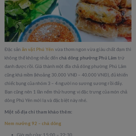
Đặc sản
ăn vặt Phú Yên
vừa thơm ngon vừa giàu chất đạm thì
không thể không nhắc đến
chả dông phường Phú Lâm
trứ
danh được rồi. Giá thành một đĩa chả dông phường Phú Lâm
cũng khá mềm (khoảng 30.000 VNĐ – 40.000 VNĐ), đủ khiến
chiếc bụng của nhóm 3 – 4 người no sương sương rồi đấy.
Bạn cũng nên 1 lần nếm thử hương vị đặc trưng của món chả
dông Phú Yên mới lạ và đặc biệt này nhé.
Một số địa chỉ tham khảo thêm:
Nem nướng 92 – chả dông
Giờ mở cửa: 15:00 – 22:30