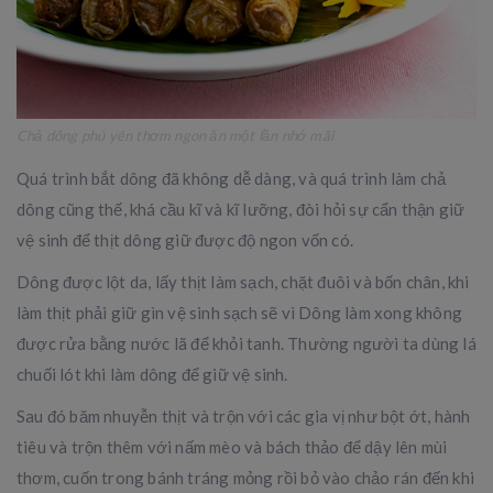
Chả dông phú yên thơm ngon ăn một lần nhớ mãi
Quá trình bắt dông đã không dễ dàng, và quá trình làm chả
dông cũng thế, khá cầu kĩ và kĩ lưỡng, đòi hỏi sự cẩn thận giữ
vệ sinh để thịt dông giữ được độ ngon vốn có.
Dông được lột da, lấy thịt làm sạch, chặt đuôi và bốn chân, khi
làm thịt phải giữ gìn vệ sinh sạch sẽ vì Dông làm xong không
được rửa bằng nước lã để khỏi tanh. Thường người ta dùng lá
chuối lót khi làm dông để giữ vệ sinh.
Sau đó băm nhuyễn thịt và trộn với các gia vị như bột ớt, hành
tiêu và trộn thêm với nấm mèo và bách thảo để dậy lên mùi
thơm, cuốn trong bánh tráng mỏng rồi bỏ vào chảo rán đến khi