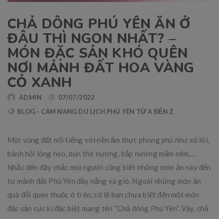
CHẢ DÔNG PHÚ YÊN ĂN Ở
ĐÂU THÌ NGON NHẤT? –
MÓN ĐẶC SẢN KHÓ QUÊN
NƠI MẢNH ĐẤT HOA VÀNG
CỎ XANH
ADMIN
07/07/2022
BLOG - CẢM NANG DU LỊCH PHÚ YÊN TỪ A ĐẾN Z
Một vùng đất nổi tiếng với nền ẩm thực phong phú như xỏ lòi,
bánh hỏi lòng heo, bún thịt nướng, bắp nướng mắm nêm,…
Nhắc đến đây chắc mọi người cũng biết những món ăn này đến
từ mảnh đất Phú Yên đầy nắng và gió. Ngoài những món ăn
quá đỗi quen thuộc ở trên, có lẽ bạn chưa biết đến một món
đặc sản cực kì đặc biệt mang tên “Chả dông Phú Yên”. Vậy, chả