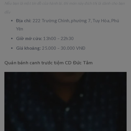
Nếu bạn là một tín đồ của hành lá, thì món này đích thị là dành cho bạn
đấy
Địa chỉ:
222 Trường Chinh, phường 7, Tuy Hòa, Phú
Yên
Giờ mở cửa:
13h00 – 22h30
Giá khoảng:
25.000 – 30.000 VNĐ
Quán bánh canh trước tiệm CD Đức Tâm