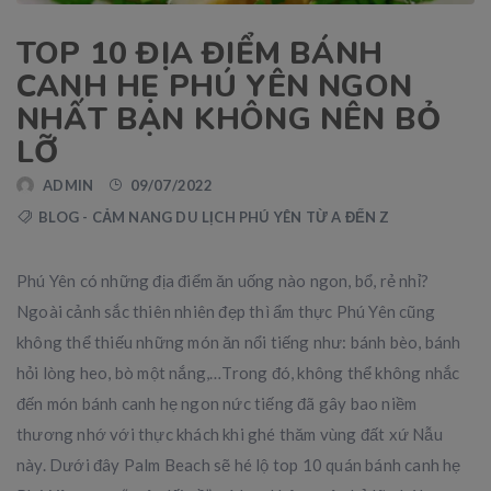
TOP 10 ĐỊA ĐIỂM BÁNH
CANH HẸ PHÚ YÊN NGON
NHẤT BẠN KHÔNG NÊN BỎ
LỠ
ADMIN
09/07/2022
BLOG - CẢM NANG DU LỊCH PHÚ YÊN TỪ A ĐẾN Z
Phú Yên có những địa điểm ăn uống nào ngon, bổ, rẻ nhỉ?
Ngoài cảnh sắc thiên nhiên đẹp thì ẩm thực Phú Yên cũng
không thể thiếu những món ăn nổi tiếng như: bánh bèo, bánh
hỏi lòng heo, bò một nắng,…Trong đó, không thể không nhắc
đến món bánh canh hẹ ngon nức tiếng đã gây bao niềm
thương nhớ với thực khách khi ghé thăm vùng đất xứ Nẫu
này. Dưới đây Palm Beach sẽ hé lộ top 10 quán bánh canh hẹ