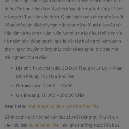
Và cuối cùng, chiếc quán bánh canh mà Palm Beach muốn giới
thiệu đến bạn chính là một gánh hàng nhỏ ở góc đường Lê Lợi
mà người Tuy Hòa yêu thích. Quán bánh canh nho nhỏ này nổi
tiếng bởi quán đã ở đây tận mấy chục năm rồi, món ăn vẫn cứ
hấp dẫn và hương vị vẫn cuốn hút như ngày đầu. Ngồi bên vỉa
hè ngắm nhìn dòng người qua lại rồi tận hưởng tô bánh canh
thơm ngon truyền thống chắc chắn sẽ mang lại cho bạn một
trải nghiệm thú vị đấy!
Địa chỉ:
Trước tiệm đĩa CD Đức Tâm, góc Lê Lợi – Phan
Đình Phùng, Tuy Hòa, Phú Yên
Giờ mở cửa:
13h00 – 18h00
Giá khoảng:
10.000 – 20.000 VNĐ
Xem thêm:
Khách sạn có dịch vụ tốt ở Phú Yên
Bánh canh hẹ là một món ăn đặc sản nổi tiếng tại Phú Yên, vì
vậy nếu đến
du lịch Phú Yên,
hãy ghé thưởng thức liền bạn