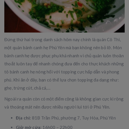
Đứng thứ hai trong danh sách hôm nay chính là quán Cô Thi,
một quán bánh canh hẹ Phú Yên mà bạn không nên bỏ lỡ. Món
bánh canh hẹ được phục phụ khá nhanh vì chủ quán luôn thoăn
thoắt luôn tay để nhanh chóng đưa đến cho thực khách những
tô bánh canh hẹ nóng hổi với topping cực hấp dẫn và phong
phú. Khi ăn ở đây, bạn có thể lựa chọn topping đa dạng như:
ghẹ, trứng cút, chả cá,…
Ngoài ra quán còn có một điểm cộng là không gian cực kì rộng
và thoáng mát nên được nhiều người lui tới ở Phú Yên.
Địa chỉ:
81B Trần Phú, phường 7, Tuy Hòa, Phú Yên
Giờ mở cửa:
16h00 – 22h00