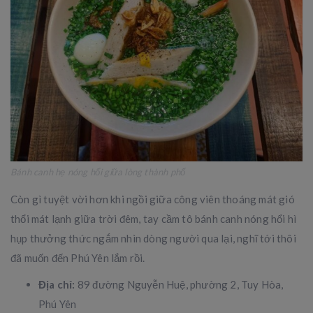
Bánh canh hẹ nóng hổi giữa lòng thành phố
Còn gì tuyệt vời hơn khi ngồi giữa công viên thoáng mát gió
thổi mát lạnh giữa trời đêm, tay cầm tô bánh canh nóng hổi hì
hụp thưởng thức ngắm nhìn dòng người qua lại, nghĩ tới thôi
đã muốn đến Phú Yên lắm rồi.
Địa chỉ:
89 đường Nguyễn Huệ, phường 2, Tuy Hòa,
Phú Yên