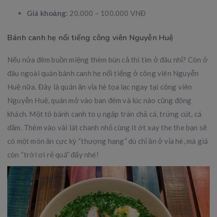
Giá khoảng:
20.000 – 100.000 VNĐ
Bánh canh hẹ nổi tiếng công viên Nguyễn Huệ
Nếu nửa đêm buồn miệng thèm bún cả thì tìm ở đâu nhỉ? Còn ở
đâu ngoài quán bánh canh hẹ nổi tiếng ở công viên Nguyễn
Huệ nữa. Đây là quán ăn vỉa hè tọa lạc ngay tại công viên
Nguyễn Huệ, quán mở vào ban đêm và lúc nào cũng đông
khách. Một tô bánh canh to ụ ngập tràn chả cá, trứng cút, cá
dầm. Thêm vào vài lát chanh nhỏ cùng ít ớt xay the the bạn sẽ
có một món ăn cực kỳ “thượng hạng” dù chỉ ăn ở vỉa hè, mà giá
còn “trời ơi rẻ quá” đấy nhé!