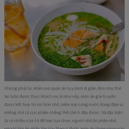
Không phải tự nhiên mà quán ăn tuy bình dị giản đơn như thế
lại luôn được thực khách ưu ái như vậy, món ăn gia truyền
được kết hợp từ sợi bún nhỏ, mềm mại cùng nước dùng đậm vị,
miếng chả cá cực phẩm chẳng thể chê ở đâu được. Và đặc biệt
là có nhiều size tô để bạn lựa chọn, người nhỏ ăn phần nhỏ,
người lớn ăn phần lớn tùy theo ý thích, món ăn thơm ngon này