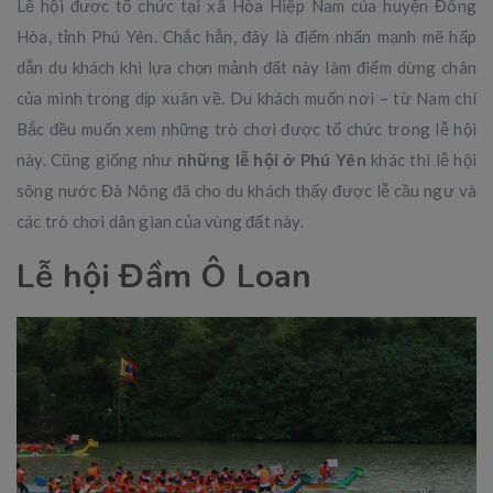
Lễ hội được tổ chức tại xã Hòa Hiệp Nam của huyện Đông
Hòa, tỉnh Phú Yên. Chắc hẳn, đây là điểm nhấn mạnh mẽ hấp
dẫn du khách khi lựa chọn mảnh đất này làm điểm dừng chân
của mình trong dịp xuân về. Du khách muốn nơi – từ Nam chí
Bắc đều muốn xem những trò chơi được tổ chức trong lễ hội
này. Cũng giống như
những lễ hội ở Phú Yên
khác thì lễ hội
sông nước Đà Nông đã cho du khách thấy được lễ cầu ngư và
các trò chơi dân gian của vùng đất này.
Lễ hội Đầm Ô Loan