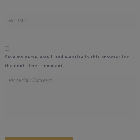
Save my name, email, and website in this browser for
the next time I comment.