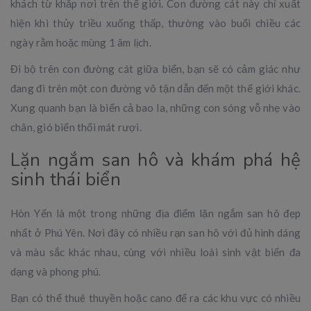
khách từ khắp nơi trên thế giới. Con đường cát này chỉ xuất
hiện khi thủy triều xuống thấp, thường vào buổi chiều các
ngày rằm hoặc mùng 1 âm lịch.
Đi bộ trên con đường cát giữa biển, bạn sẽ có cảm giác như
đang đi trên một con đường vô tận dẫn đến một thế giới khác.
Xung quanh bạn là biển cả bao la, những con sóng vỗ nhẹ vào
chân, gió biển thổi mát rượi.
Lặn ngắm san hô và khám phá hệ
sinh thái biển
Hòn Yến là một trong những địa điểm lặn ngắm san hô đẹp
nhất ở Phú Yên. Nơi đây có nhiều rạn san hô với đủ hình dáng
và màu sắc khác nhau, cùng với nhiều loài sinh vật biển đa
dạng và phong phú.
Bạn có thể thuê thuyền hoặc cano để ra các khu vực có nhiều