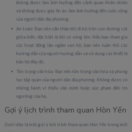
không được làm ảnh hưởng đến cảnh quan thiên nhiên
và không được gây ồn ào làm ảnh hưởng đến cuộc sống
của người dân địa phương.
An toàn: Bạn nên cẩn thận khi đi bộ trên con đường cát
giữa biển, đặc biệt là khi có sóng lớn. Nếu bạn tham gia
các hoạt động lặn ngắm san hô, bạn nên tuân thủ các
hướng dẫn của người hướng dẫn và sử dụng các thiết bị
bảo hộ đầy đủ.
Tôn trọng văn hóa: Bạn nên tôn trọng văn hóa và phong
tục tập quán của người dân địa phương. Không được có
những hành vi thiếu văn minh hoặc xúc phạm đến tín
ngưỡng của họ.
Gợi ý lịch trình tham quan Hòn Yến
Dưới đây là một gợi ý lịch trình tham quan Hòn Yến trong một