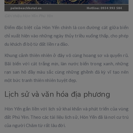
Giới thiệu Hòn Yến Phú Yên
Điểm đặc biệt của Hòn Yến chính là con đường cát giữa biển
chỉ xuất hiện vào những ngày thủy triều xuống thấp, cho phép
du khách đi bộ từ đất liền ra đảo.
Khung cảnh thiên nhiên ở đây vô cùng hoang sơ và quyến rũ.
Bãi biển với cát trắng mịn, làn nước biển trong xanh, những
rạn san hô đầy màu sắc cùng những ghềnh đá kỳ vĩ tạo nên
một bức tranh thiên nhiên tuyệt đẹp.
Lịch sử và văn hóa địa phương
Hòn Yến gắn liền với lịch sử khai khẩn và phát triển của vùng
đất Phú Yên. Theo các tài liệu lịch sử, Hòn Yến đã là nơi cư trú
của người Chăm từ rất lâu đời.