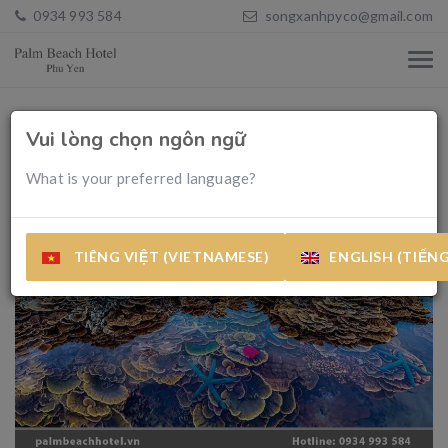
0934 993 584
songxanhpyco@gmail.com
Vui lòng chọn ngôn ngữ
What is your preferred language?
TIÊNG VIỆT (VIETNAMESE)
ENGLISH (TIẾN