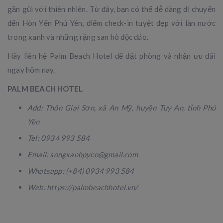
gần gũi với thiên nhiên. Từ đây, bạn có thể dễ dàng di chuyển
đến Hòn Yến Phú Yên, điểm check-in tuyệt đẹp với làn nước
trong xanh và những rặng san hô độc đáo.
Hãy liên hệ Palm Beach Hotel để đặt phòng và nhận ưu đãi
ngay hôm nay.
PALM BEACH HOTEL
Add: Thôn Giai Sơn, xã An Mỹ, huyện Tuy An, tỉnh Phú
Yên
Tel: 0934 993 584
Email: songxanhpyco@gmail.com
Whatsapp: (+84) 0934 993 584
Web: https://palmbeachhotel.vn/