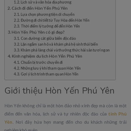
Lịch sử và văn hóa địa phương
Cách đi đến Hòn Yến Phú Yên
Lựa chọn phương tiện di chuyển
Đường đi chi tiết từ Tuy Hòa đến Hòn Yến
Thời điểm lý tưởng để đến Hòn Yến
Hòn Yến Phú Yên có gì đẹp?
Con đường cát giữa biển độc đáo
Lặn ngắm san hô và khám phá hệ sinh thái biển
Khám phá làng chài và thưởng thức hải sản tươi ngon
Kinh nghiệm du lịch Hòn Yến Phú Yên
Chuẩn bị trước chuyến đi
Những lưu ý khi tham quan Hòn Yến
Gợi ý lịch trình tham quan Hòn Yến
Giới thiệu Hòn Yến Phú Yên
Hòn Yến không chỉ là một hòn đảo nhỏ xinh đẹp mà còn là một
điểm đến văn hóa, lịch sử và tự nhiên độc đáo của
tỉnh Phú
Yên
. Nơi đây hứa hẹn mang đến cho du khách những trải
nghiệm khó quên.