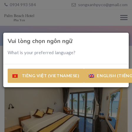
0934 993 584
songxanhpyco@gmail.com
Home
khách sạn nhiệt đới phú yên
Vui lòng chọn ngôn ngữ
What is your preferred language?
TIÊNG VIỆT (VIETNAMESE)
ENGLISH (TIẾN