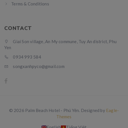
Terms & Conditions
CONTACT
Giai Son village, An My commune, Tuy An district, Phu
Yen
0934 993 584
songxanhpyco@gmail.com
© 2026 Palm Beach Hotel - Phú Yên. Designed by
Eagle-
Themes
English
Tiếng Việt