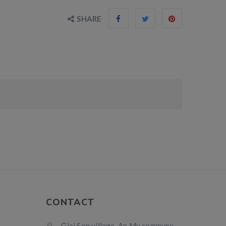
SHARE
CONTACT
Giai Son village, An My commune,