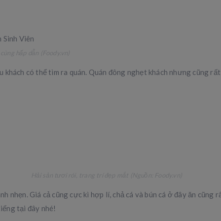
cùng hấp dẫn (Foody.vn)
 khách có thể tìm ra quán. Quán đông nghẹt khách nhưng cũng rất t
Hải sản tươi rói, trang trí đẹp mắt (Nguồn: Foody.vn)
h nhẹn. Giá cả cũng cực kì hợp lí, chả cá và bún cá ở đây ăn cũng 
iếng tại đây nhé!