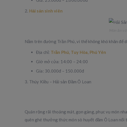
Giá: 25.000đ – 1.000.000đ
2.
Hải sản sinh viên
Món ăn vô 
Nằm trên đường Trần Phú, vì thế không khó khăn để du
Địa chỉ:
Trần Phú, Tuy Hòa, Phú Yên
Giờ mở cửa: 14:00 – 24:00
Gía: 30.000đ – 150.000đ
3. Thúy Kiều – Hải sản Đầm Ô Loan
Quán rộng rãi thoáng mát, gọn gàng, phục vụ món nhan
quên ghé thưởng thức món sò huyết đầm Ô Loan nổi t