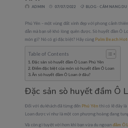
ADMIN
07/07/2022
BLOG - CẢM NANG DU 
Phú Yên – một vùng đất xinh đẹp với phong cảnh thiê
dẫn mà bạn sẽ khó lòng quên được. Sò huyết đầm Ô Lo
món gì? Nó có gì đặc biệt? Hãy cùng
Palm Beach Hot
Table of Contents
Đặc sản sò huyết đầm Ô Loan Phú Yên
Điểm đặc biệt của món sò huyết đầm Ô Loan
Ăn sò huyết đầm Ô Loan ở đâu?
Đặc sản sò huyết đầm Ô 
Đối với du khách đã từng đến
Phú Yên
thì có lẽ đây l
Loan được ví như là một con phượng hoàng đang tung c
Và còn gì tuyệt vời hơn khi bạn vừa du ngoạn
đầm Ô 