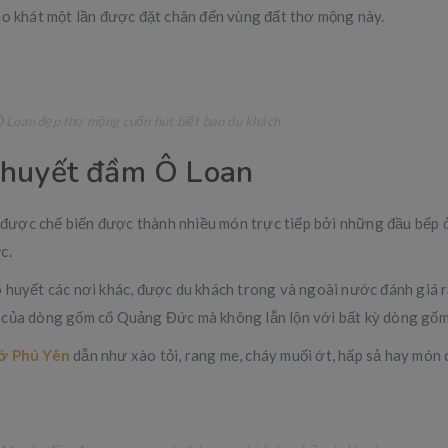
ao khát một lần được đặt chân đến vùng đất thơ mộng này.
 Loan đẹp thơ mộng cuốn hút biết bao du khách
 huyết đầm Ô Loan
nó được chế biến được thành nhiều món trực tiếp bởi những đầu bếp
c.
 huyết các nơi khác, được du khách trong và ngoài nước đánh giá 
 của dòng gốm cổ Quảng Đức mà không lẫn lộn với bất kỳ dòng gốm
 ở Phú Yên
dẫn như xào tỏi, rang me, cháy muối ớt, hấp sả hay món