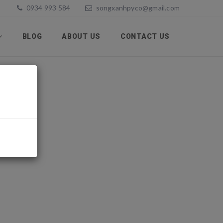
0934 993 584
songxanhpyco@gmail.com
BLOG
ABOUT US
CONTACT US