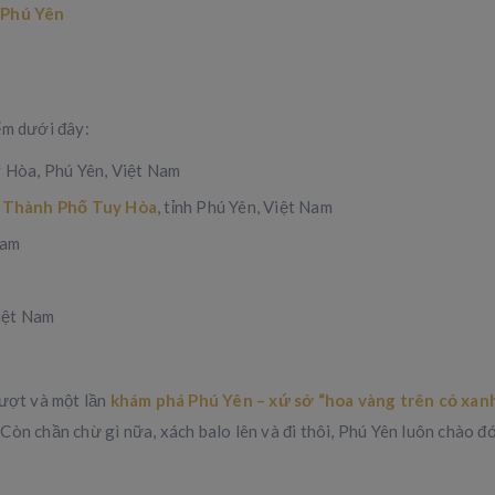
 Phú Yên
ểm dưới đây:
y Hòa, Phú Yên, Việt Nam
,
Thành Phố Tuy Hòa
, tỉnh Phú Yên, Việt Nam
Nam
Việt Nam
hượt và một lần
khám phá Phú Yên
– xứ sở “hoa vàng trên cỏ xan
?
Còn chần chừ gì nữa, xách balo lên và đi thôi, Phú Yên luôn chào đ