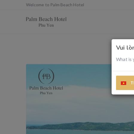
Welcome to Palm Beach Hotel
Vui l
What is 
T