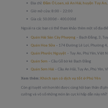
Địa chỉ:
Đầm Ô Loan, xã An Hải, huyện Tuy An,
Giờ mở cửa: 8:00 – 22:00
Gía cả: 50.000đ – 400.000đ
Ngoài ra các bạn có thể tham khảo thêm một số địa đi
Quán Hải Sản Cây Phượng
– Bạch Đằng, 3, Tu
Quán Hoa Sữa
– 174 Đường Lê Lợi, Phường 4
Quán Phước Nguyệt
– Tuy An, Phú Yên, Việt 
Quán Sơn
– Cầu Gỗ bờ kè Bạch Đằng
Quán Sơn Hải
– Cầu An Hải, Tuy An, Phú Yên, 
Xem thêm:
Khách sạn có dịch vụ tốt ở Phú Yên
Còn gì tuyệt vời hơn khi được cùng hội bạn thân đi p
cưỡng và vô số những món ăn cực kì hấp dẫn này nhỉ