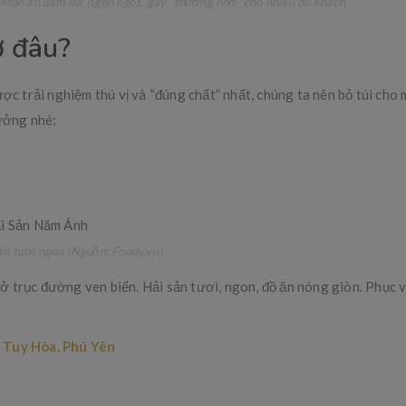
Món ăn đậm đà, ngon ngọt, gây “thương nhớ” cho nhiều du khách
ở đâu?
ược trải nghiệm thú vị và “đúng chất” nhất, chúng ta nên bỏ túi cho
tưởng nhé:
ản tươi ngon (Nguồn: Foody.vn)
trục đường ven biển. Hải sản tươi, ngon, đồ ăn nóng giòn. Phục vụ v
 Tuy Hòa, Phú Yên