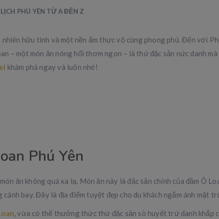
LỊCH PHÚ YÊN TỪ A ĐẾN Z
n nhiên hữu tình và một nền ẩm thực vô cùng phong phú. Đến với Ph
an – một món ăn nóng hổi thơm ngon – là thứ đặc sản nức danh mà 
el
khám phá ngay và luôn nhé!
Loan Phú Yên
à món ăn không quá xa lạ. Món ăn này là đặc sản chính của đầm Ô L
ánh bay. Đây là địa điểm tuyệt đẹp cho du khách ngắm ánh mặt trờ
Loan
, vừa có thể thưởng thức thứ đặc sản sò huyết trứ danh khắp c