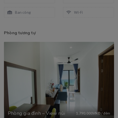
Ban công
Wi-Fi
Phòng tương tự
Phòng gia đình – View núi
1.790.000
VNĐ
/ đêm