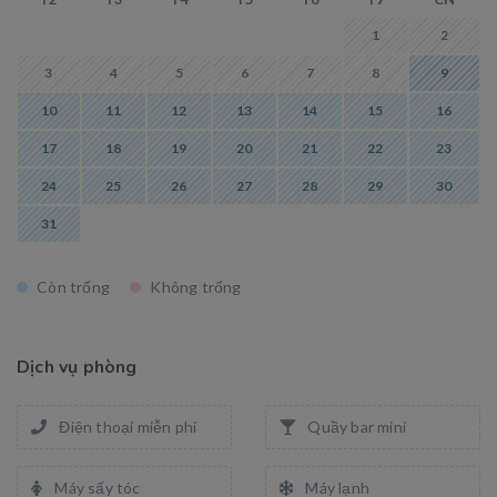
1
2
3
4
5
6
7
8
9
10
11
12
13
14
15
16
17
18
19
20
21
22
23
24
25
26
27
28
29
30
31
Còn trống
Không trống
Dịch vụ phòng
Điện thoại miễn phí
Quầy bar mini
Máy sấy tóc
Máy lạnh