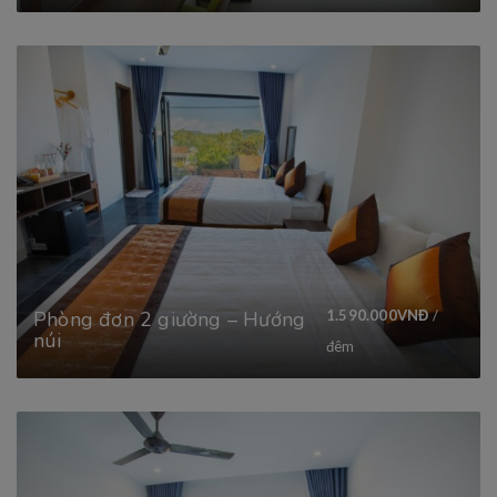
Phòng đơn 2 giường – Hướng
1.590.000
VNĐ
/
núi
đêm