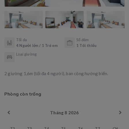
Tối đa
Số đêm
4 Người lớn / 1 Trẻ em
1 Tối thiểu
Loại giường
2 giường 1,6m (tối đa 4 người), ban công hướng biển.
Phòng còn trống
Tháng 8 2026
T2
T3
T4
T5
T6
T7
CN